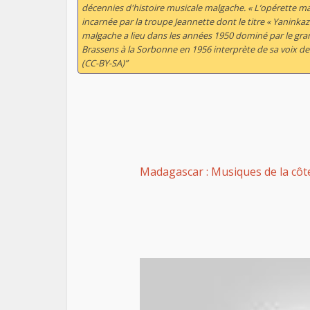
décennies d'histoire musicale malgache. « L’opérette mal
incarnée par la troupe Jeannette dont le titre « Yaninkaz
malgache a lieu dans les années 1950 dominé par le gra
Brassens à la Sorbonne en 1956 interprète de sa voix de t
(CC-BY-SA)”
Madagascar : Musiques de la côte