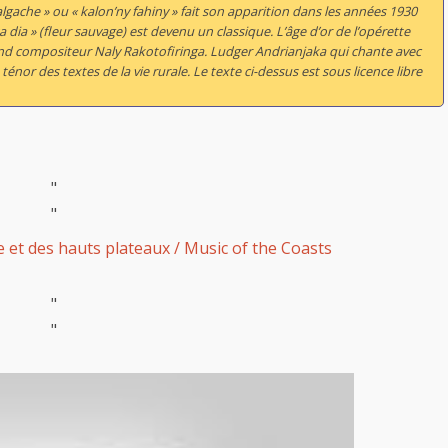
gache » ou « kalon’ny fahiny » fait son apparition dans les années 1930
a dia » (fleur sauvage) est devenu un classique. L’âge d’or de l’opérette
nd compositeur Naly Rakotofiringa. Ludger Andrianjaka qui chante avec
énor des textes de la vie rurale. Le texte ci-dessus est sous licence libre
"
"
 et des hauts plateaux / Music of the Coasts
"
"