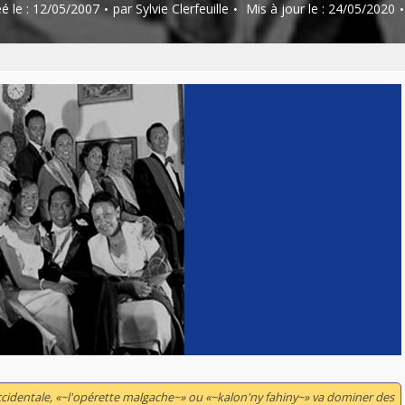
éé le : 12/05/2007
par
Sylvie Clerfeuille
Mis à jour le : 24/05/2020
Artistes:
Ludger Andrianjaka
Pays:
Madagascar
cidentale, «~l'opérette malgache~» ou «~kalon'ny fahiny~» va dominer des