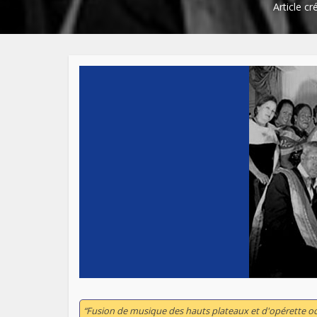
Article cr
“Fusion de musique des hauts plateaux et d'opérette oc