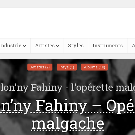
Industrie
Artistes
Styles
Instruments
A
Artistes (2)
Pays (1)
Albums (10)
lon'ny Fahiny - l'opérette ma
n’ny Fahiny – Opé
malgache