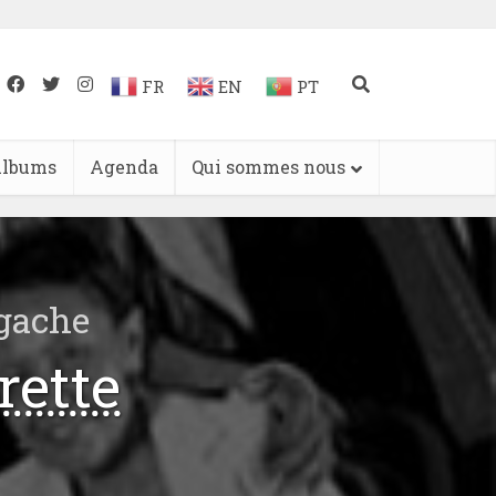
FR
EN
PT
lbums
Agenda
Qui sommes nous
lgache
rette