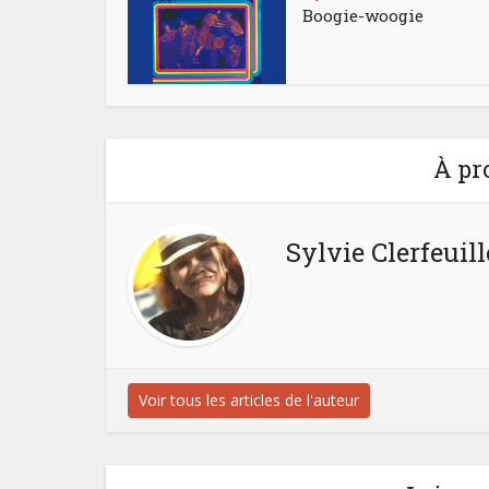
Boogie-woogie
À pr
Sylvie Clerfeuill
Voir tous les articles de l'auteur