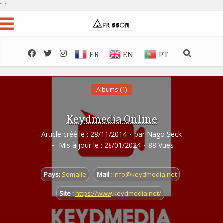
"
"
FR
EN
PT
Albums (1)
Keydmedia Online
Article créé le : 28/11/2014
par
Nago Seck
Mis à jour le : 28/01/2024
88 Vues
Pays:
Somalie
Mail :
Info@keydmedia.net
Site :
https://www.keydmedia.net/