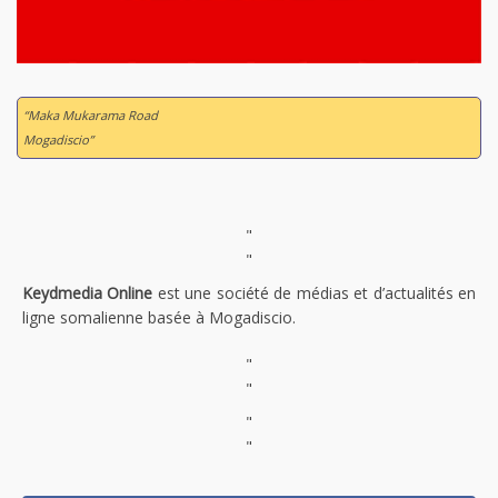
“Maka Mukarama Road
Mogadiscio”
"
"
Keydmedia Online
est une société de médias et d’actualités en
ligne somalienne basée à Mogadiscio.
"
"
"
"