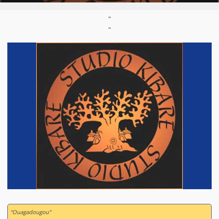
"
"
“Ouagadougou”