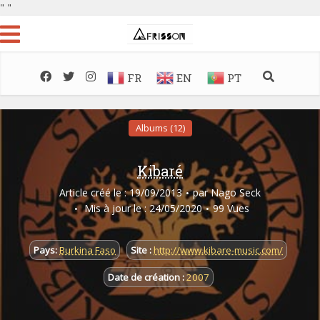
"
"
FR
EN
PT
Albums (12)
Kibaré
Article créé le : 19/09/2013
par
Nago Seck
Mis à jour le : 24/05/2020
99 Vues
Pays:
Burkina Faso
Site :
http://www.kibare-music.com/
Date de création :
2007