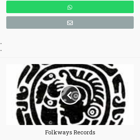
"
"
Folkways Records