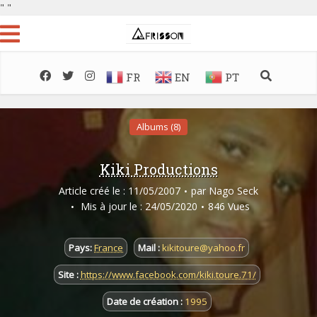
"
"
FR
EN
PT
Albums (8)
Kiki Productions
Article créé le : 11/05/2007
par
Nago Seck
Mis à jour le : 24/05/2020
846 Vues
Pays:
France
Mail :
kikitoure@yahoo.fr
Site :
https://www.facebook.com/kiki.toure.71/
Date de création :
1995