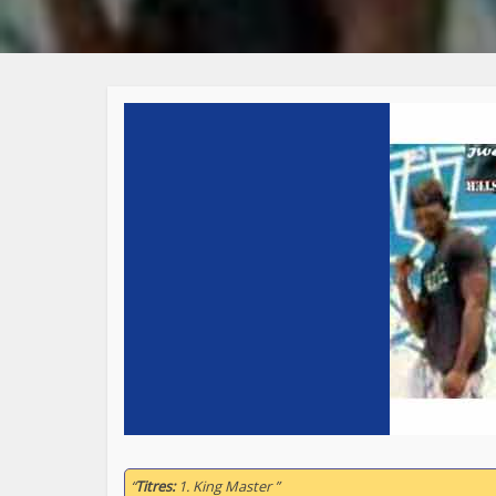
“
Titres:
1. King Master ”