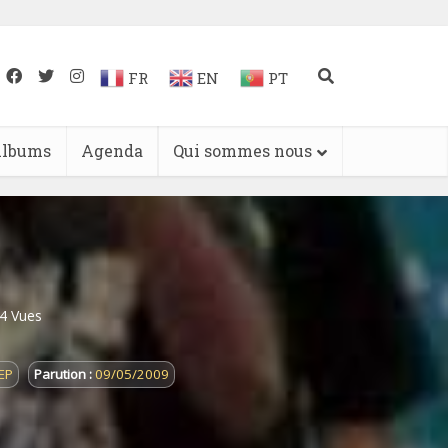
FR
EN
PT
lbums
Agenda
Qui sommes nous
4 Vues
EP
Parution :
09/05/2009