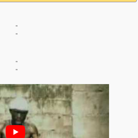
"
"
"
"