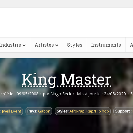
Industrie
Artistes
Styles
Instruments
A
King Master
e créé le : 09/05/2008
par
Nago Seck
Mis à jour le : 24/05/2020
5
:
Jwell Event
Pays:
Gabon
Styles:
Afro-rap
,
Rap/Hip hop
Support :