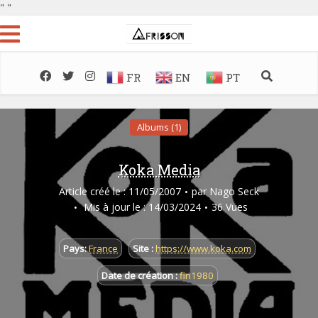
"
"
FR
EN
PT
Albums (1)
Koka Media
Article créé le : 11/05/2007
par
Nago Seck
Mis à jour le : 14/03/2024
36 Vues
Pays:
France
Site :
https://www.koka.com
Date de création :
fin1980