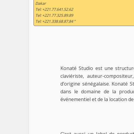
Dakar
Tel: +221.77.641.52.62
Tel: +221.77.325.89.89
Tel: +221.338.68.87.84 ”
Konaté Studio est une structu
claviériste, auteur-compositeu
d’origine sénégalaise. Konaté S
dans le domaine de la product
événementiel et de la location de