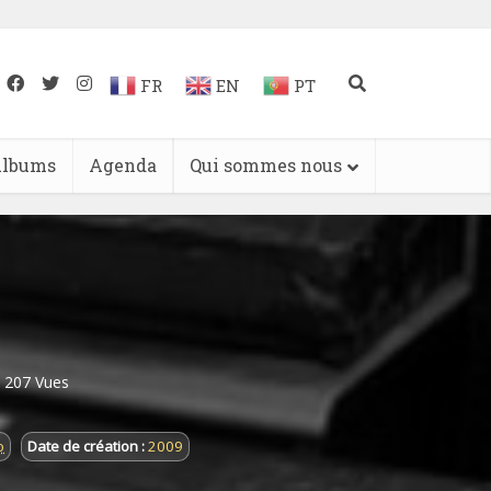
FR
EN
PT
lbums
Agenda
Qui sommes nous
207 Vues
o
Date de création :
2009