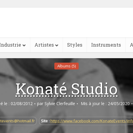
Industrie
Artistes
Styles
Instruments
A
Albums (5)
Konaté Studio
éé le : 02/08/2012
par
Sylvie Clerfeuille
Mis à jour le : 24/05/2020
tevents@hotmail.fr
Site :
https://www.facebook.com/KonateEvents/inf