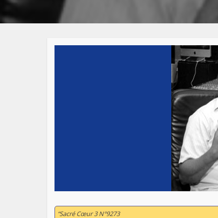
“Sacré Cœur 3 N°9273