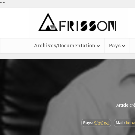
"
"
Archives/Documentation
Pays
Article cr
Pays:
Sénégal
Mail :
kona