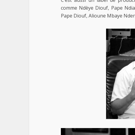
C’est aussi un label de produc
comme Ndèye Diouf, Pape Ndia
Pape Diouf, Alioune Mbaye Nder