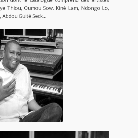
tion dont le catalogue comprend des artistes
ye Thiou, Oumou Sow, Kiné Lam, Ndongo Lo,
, Abdou Guité Seck…