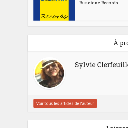
Runetone Records
À pr
Sylvie Clerfeuill
Voir tous les articles de l'auteur