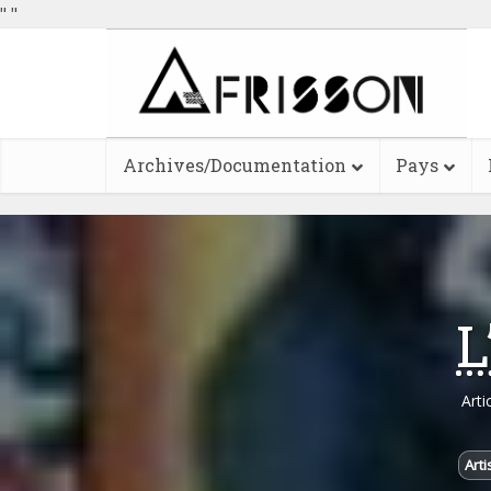
"
"
Archives/Documentation
Pays
L
Arti
Arti