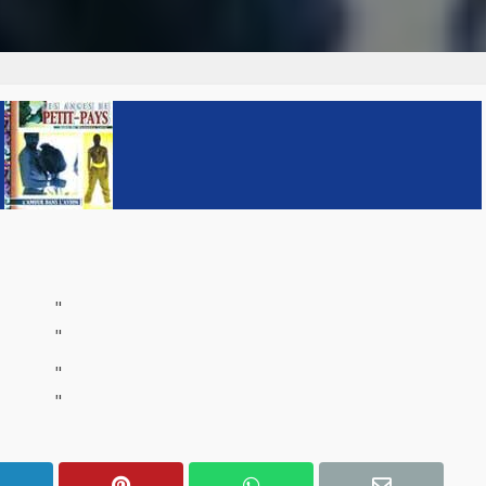
"
"
"
"