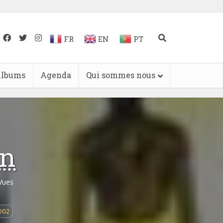
FR
EN
PT
lbums
Agenda
Qui sommes nous
on
Vues
002