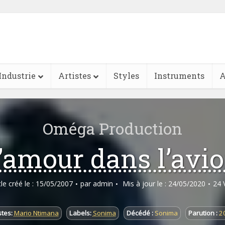
Industrie
Artistes
Styles
Instruments
A
Oméga Production
’amour dans l’avi
cle créé le : 15/05/2007
par
admin
Mis à jour le : 24/05/2020
24 
stes:
Mario Ntimana
Labels:
Sonima
Décédé :
Sonima
Parution :
2