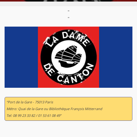
"
"
“Port de la Gare - 75013 Paris
Métro: Quai de la Gare ou Bibliothèque François Mitterrand
Tel: 08 99 23 33 82 / 01 53 61 08 49”