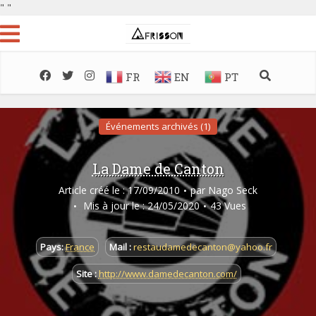
"
"
FR
EN
PT
Événements archivés (1)
La Dame de Canton
Article créé le : 17/09/2010
par
Nago Seck
Mis à jour le : 24/05/2020
43 Vues
Pays:
France
Mail :
restaudamedecanton@yahoo.fr
Site :
http://www.damedecanton.com/