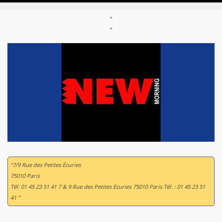
"
"
“7/9 Rue des Petites Écuries
75010 Paris
Tél: 01 45 23 51 41 7 & 9 Rue des Petites Ecuries 75010 Paris Tél. : 01 45 23 51
41 ”