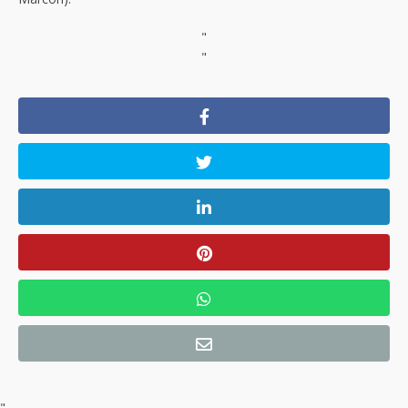
"
"
"