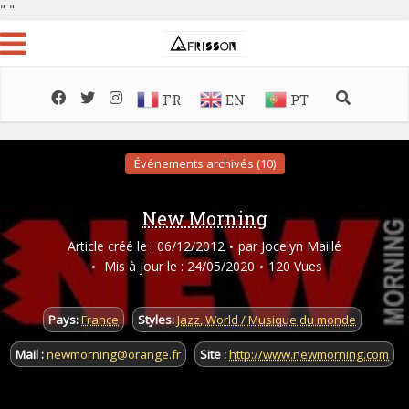
"
"
FR
EN
PT
Événements archivés (10)
New Morning
Article créé le : 06/12/2012
par
Jocelyn Maillé
Mis à jour le : 24/05/2020
120 Vues
Pays:
France
Styles:
Jazz
,
World / Musique du monde
Mail :
newmorning@orange.fr
Site :
http://www.newmorning.com