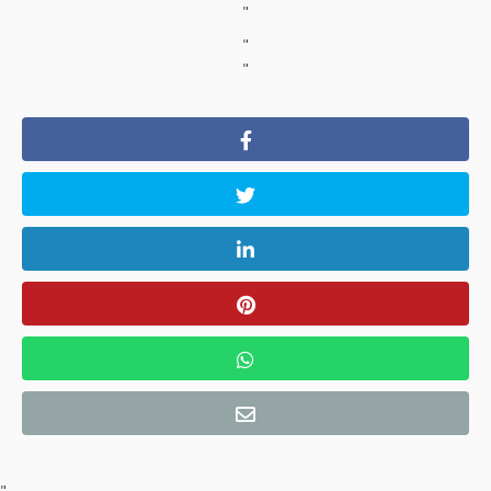
"
"
"
"