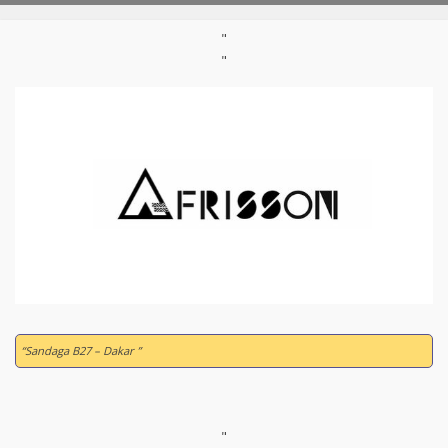
"
"
“Sandaga B27 – Dakar ”
"