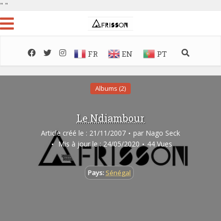
"
"
FR
EN
PT
Albums (2)
Le Ndiambour
Article créé le : 21/11/2007
par
Nago Seck
Mis à jour le : 24/05/2020
44 Vues
Pays:
Sénégal