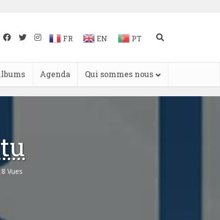
FR
EN
PT
lbums
Agenda
Qui sommes nous
tu
18 Vues