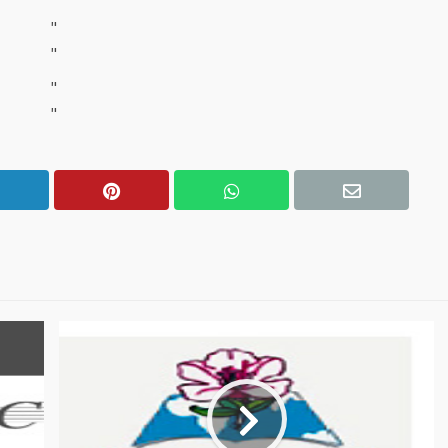
"
"
"
"