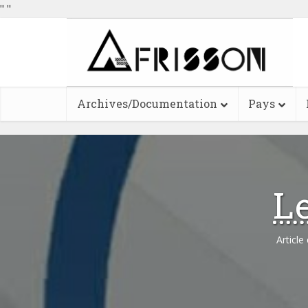
"
"
Archives/Documentation
Pays
L
Article