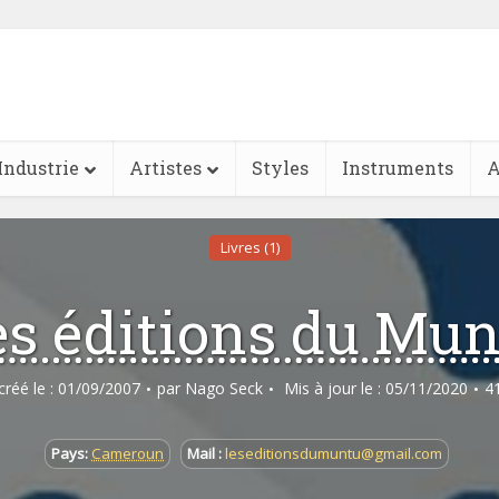
Industrie
Artistes
Styles
Instruments
A
Livres (1)
es éditions du Mun
 créé le : 01/09/2007
par
Nago Seck
Mis à jour le : 05/11/2020
4
Pays:
Cameroun
Mail :
leseditionsdumuntu@gmail.com