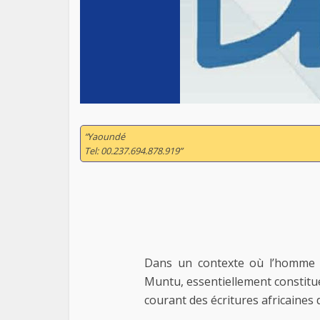
“Yaoundé
Tel: 00.237.694.878.919”
Dans un contexte où l’homme af
Muntu, essentiellement constitué
courant des écritures africaines d