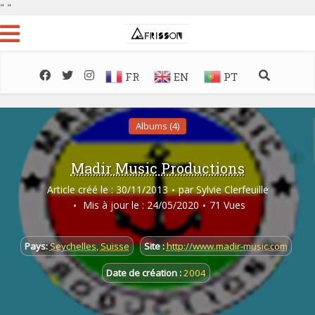
"
"
FR
EN
PT
Albums (4)
Madir Music Productions
Article créé le : 30/11/2013
par
Sylvie Clerfeuille
Mis à jour le : 24/05/2020
71 Vues
Pays:
Seychelles
,
Suisse
Site :
http://www.madir-music.com
Date de création :
2004