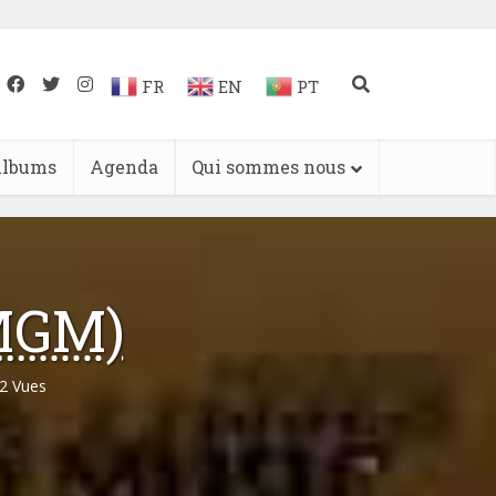
FR
EN
PT
lbums
Agenda
Qui sommes nous
MGM)
2 Vues