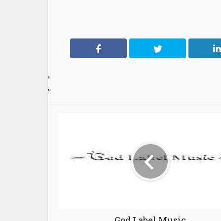
"
"
God Label Music