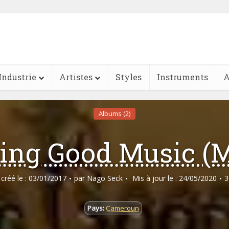
Industrie
Artistes
Styles
Instruments
A
Albums (2)
ing Good Music (
e créé le : 03/01/2017
par
Nago Seck
Mis à jour le : 24/05/2020
3
Pays:
Cameroun