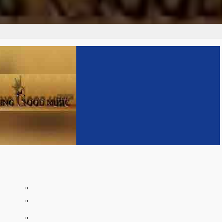
"
"
"