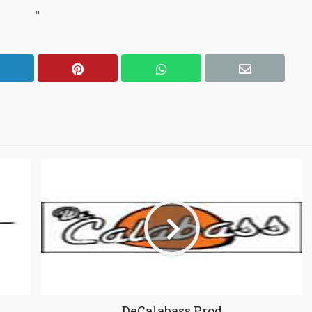
"
DeCalabass Prod