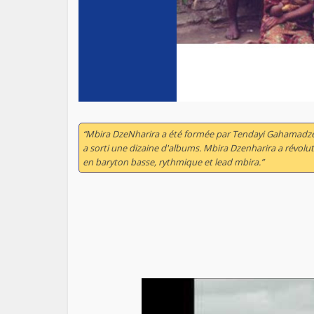
“Mbira DzeNharira a été formée par Tendayi Gahamadze e
a sorti une dizaine d'albums. Mbira Dzenharira a révolut
en baryton basse, rythmique et lead mbira.”