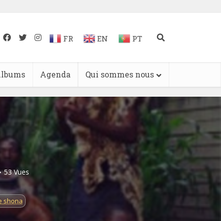
FR
EN
PT
lbums
Agenda
Qui sommes nous
53 Vues
e shona