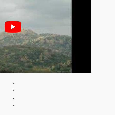
"
"
"
"