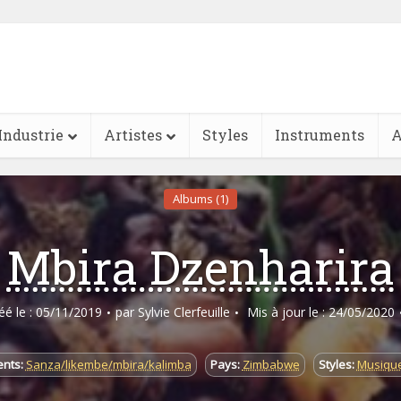
Industrie
Artistes
Styles
Instruments
A
Albums (1)
Mbira Dzenharira
réé le : 05/11/2019
par
Sylvie Clerfeuille
Mis à jour le : 24/05/2020
ents:
Sanza/likembe/mbira/kalimba
Pays:
Zimbabwe
Styles:
Musiqu