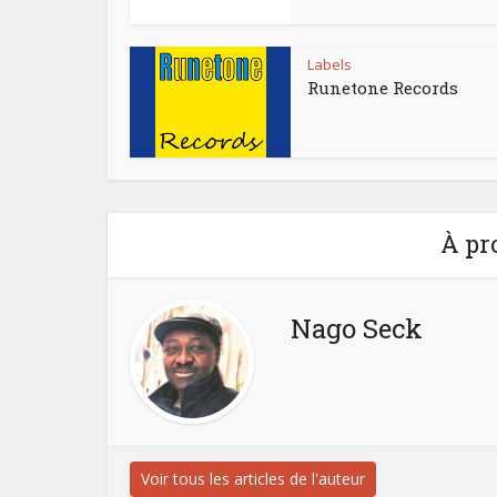
Labels
Runetone Records
À pr
Nago Seck
Voir tous les articles de l'auteur