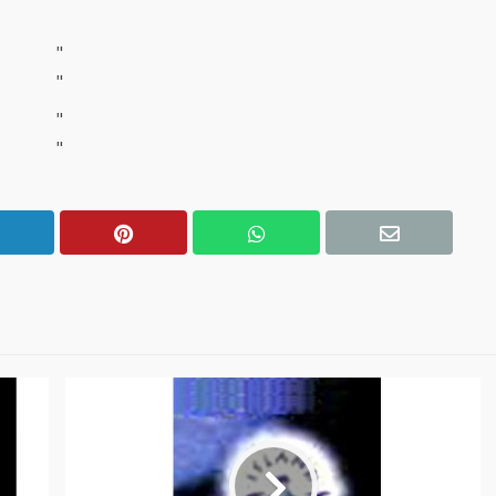
"
"
"
"