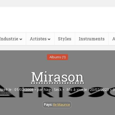
Industrie
Artistes
Styles
Instruments
A
Albums (1)
Mirason
e créé le : 01/02/2008
par
Nago Seck
Mis à jour le : 20/02/2023
3
Pays:
Ile Maurice