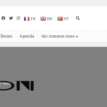
FR
EN
PT
lbums
Agenda
Qui sommes nous
1 Vues