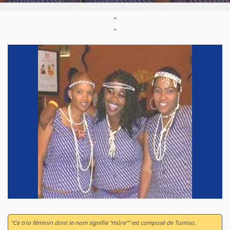
"
"
“Ce trio féminin dont le nom signifie "mûre"" est composé de Tumiso,