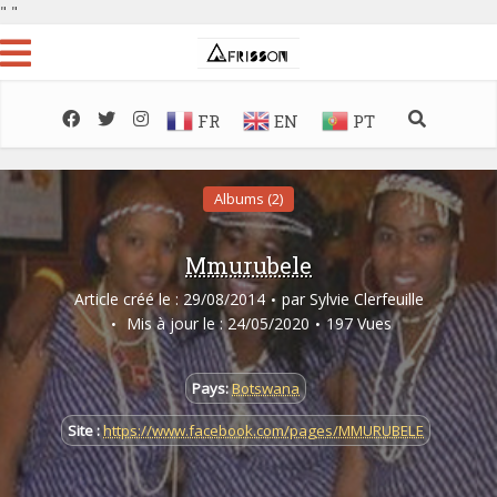
"
"
FR
EN
PT
Albums (2)
Mmurubele
Article créé le : 29/08/2014
par
Sylvie Clerfeuille
Mis à jour le : 24/05/2020
197 Vues
Pays:
Botswana
Site :
https://www.facebook.com/pages/MMURUBELE