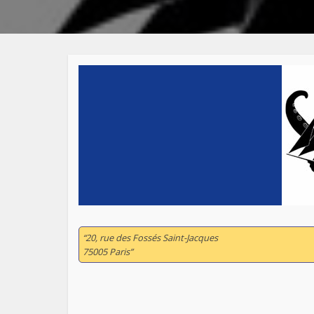
“20, rue des Fossés Saint-Jacques
75005 Paris”