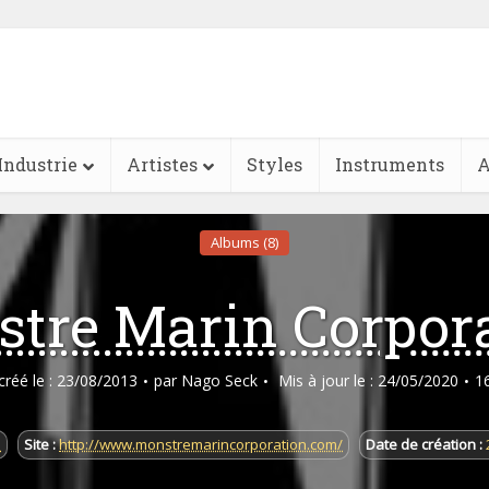
Industrie
Artistes
Styles
Instruments
A
Albums (8)
tre Marin Corpor
 créé le : 23/08/2013
par
Nago Seck
Mis à jour le : 24/05/2020
1
e
Site :
http://www.monstremarincorporation.com/
Date de création :