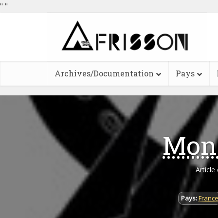
"
"
Archives/Documentation
Pays
Mons
Article
Pays:
Franc