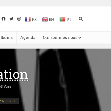
FR
EN
PT
lbums
Agenda
Qui sommes nous
ation
63 Vues
21/08/2013