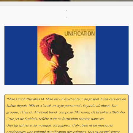
"
"
“Mike Omolutheralias M. Mike est un ex-chanteur de gospel. Il fait carrière en
Suède depuis 1994 et a lancé un style personnel : l'oyindu afrobeat. Son
groupe , l'Oyindu Afrobeat band, composé d'Africains, de Brésiliens (Betinho
Cruz ) et de Suédois, reflète dans sa formation comme dans ses
chorégraphies et sa musique, conjugaison d'afrobeat et de musiques
occidentales, une volonté d'unification des cultures. This ex-gospel singer