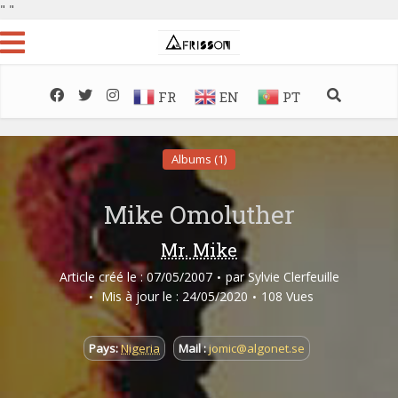
"
"
FR
EN
PT
Albums (1)
Mike Omoluther
Mr. Mike
Article créé le : 07/05/2007
par
Sylvie Clerfeuille
Mis à jour le : 24/05/2020
108 Vues
Pays:
Nigeria
Mail :
jomic@algonet.se