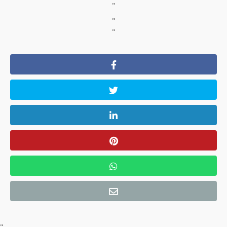
"
"
"
"