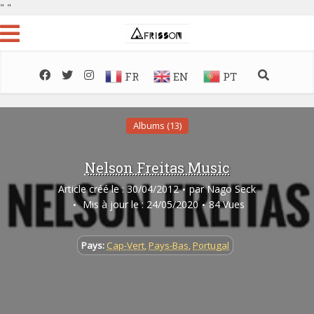
"
"
FR
EN
PT
Albums (13)
Nelson Freitas Music
Article créé le : 30/04/2012
par
Nago Seck
Mis à jour le : 24/05/2020
84 Vues
Pays:
Cap-Vert
,
Pays-Bas
,
Portugal