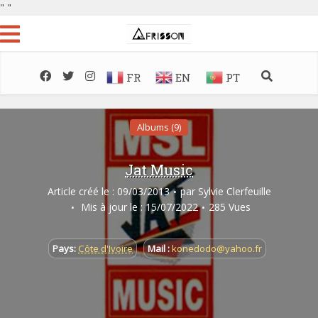
"
"
FR
EN
PT
Albums (9)
Jat Music
Article créé le : 09/03/2013
par
Sylvie Clerfeuille
Mis à jour le : 15/07/2022
285 Vues
Pays:
Côte d'Ivoire
Mail :
konedodo@yahoo.fr