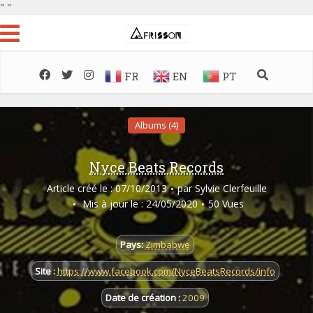
"
"
FR
EN
PT
Albums (4)
Nyce Beats Records
Article créé le : 07/10/2013
par
Sylvie Clerfeuille
Mis à jour le : 24/05/2020
50 Vues
Pays:
Zimbabwe
Site :
https://www.facebook.com/NyceBeatsRecords/info
Date de création :
2009