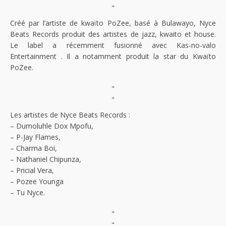
"
Créé par l’artiste de kwaïto PoZee, basé à Bulawayo, Nyce
Beats Records produit des artistes de jazz, kwaito et house.
Le label a récemment fusionné avec Kas-no-valo
Entertainment . Il a notamment produit la star du Kwaïto
PoZee.
"
"
Les artistes de Nyce Beats Records :
– Dumoluhle Dox Mpofu,
– P-Jay Flames,
– Charma Boi,
– Nathaniel Chipunza,
– Pricial Vera,
– Pozee Younga
– Tu Nyce.
"
"