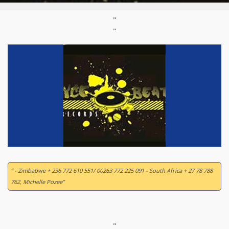
"
"
“ - Zimbabwe + 236 772 610 551/ 00263 772 225 091 - South Africa + 27 78 788
762, Michelle Pozee”
"