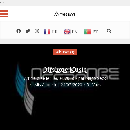
"
"
FR
EN
PT
Albums (1)
Offshore Music
Article créé le : 08/04/2008
par
Nago Seck
Mis à jour le : 24/05/2020
51 Vues