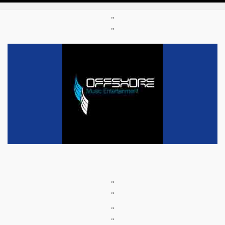
"
"
"
"
"
"