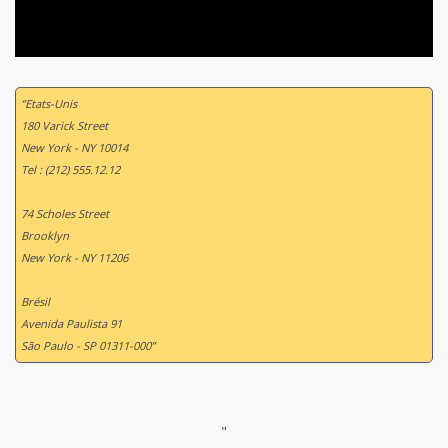
“Etats-Unis
180 Varick Street
New York - NY 10014
Tel : (212) 555.12.12
74 Scholes Street
Brooklyn
New York - NY 11206
Brésil
Avenida Paulista 91
São Paulo - SP 01311-000”
"