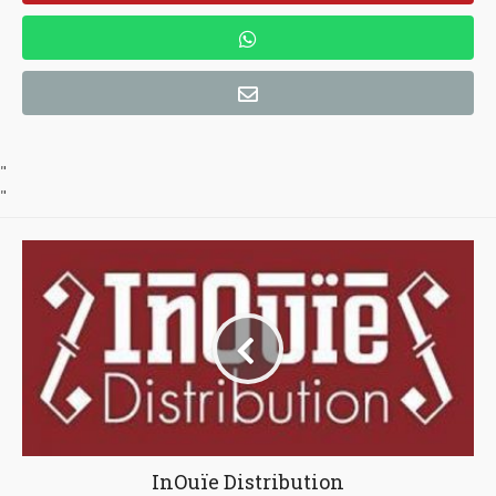
"
"
InOuïe Distribution