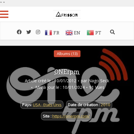
"
"
FR
EN
PT
Albums (13)
ONErpm
Article créé le : 10/01/2012
par
Nago Seck
Mis à jour le : 10/01/2024
91 Vues
Pays:
USA - Etats-Unis
Date de création :
2010
Site :
https://onerpm.com/