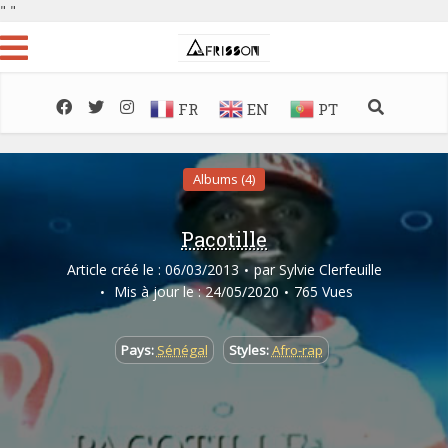
"
"
FR
EN
PT
Albums (4)
Pacotille
Article créé le : 06/03/2013
par
Sylvie Clerfeuille
Mis à jour le : 24/05/2020
765 Vues
Pays:
Sénégal
Styles:
Afro-rap