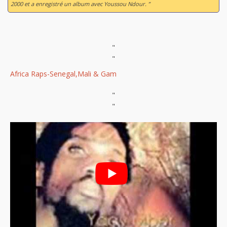
2000 et a enregistré un album avec Youssou Ndour. ”
"
"
Africa Raps-Senegal,Mali & Gam
"
"