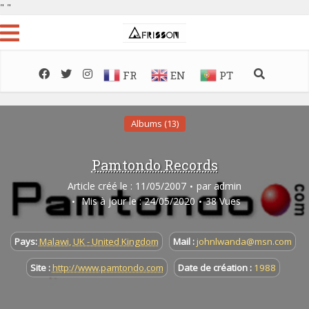
"
"
FR
EN
PT
Albums (13)
Pamtondo Records
Article créé le : 11/05/2007
par
admin
Mis à jour le : 24/05/2020
38 Vues
Pays:
Malawi
,
UK - United Kingdom
Mail :
johnlwanda@msn.com
Site :
http://www.pamtondo.com
Date de création :
1988