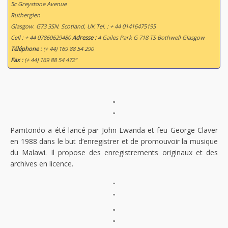
5c Greystone Avenue
Rutherglen
Glasgow. G73 3SN. Scotland, UK Tel. : + 44 01416475195
Cell : + 44 07860629480
Adresse :
4 Gailes Park G 718 TS Bothwell Glasgow
Téléphone :
(+ 44) 169 88 54 290
Fax :
(+ 44) 169 88 54 472”
"
"
Pamtondo a été lancé par John Lwanda et feu George Claver
en 1988 dans le but d’enregistrer et de promouvoir la musique
du Malawi. Il propose des enregistrements originaux et des
archives en licence.
"
"
"
"