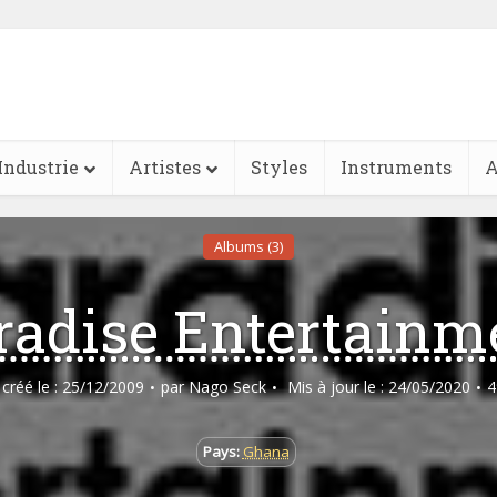
Industrie
Artistes
Styles
Instruments
A
Albums (3)
radise Entertainm
e créé le : 25/12/2009
par
Nago Seck
Mis à jour le : 24/05/2020
4
Pays:
Ghana