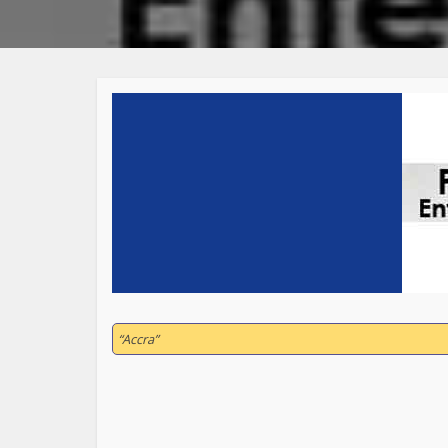
“Accra”