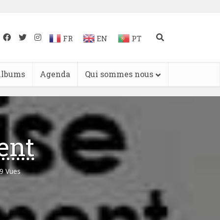
FR
EN
PT
lbums
Agenda
Qui sommes nous
ent
9 Vues