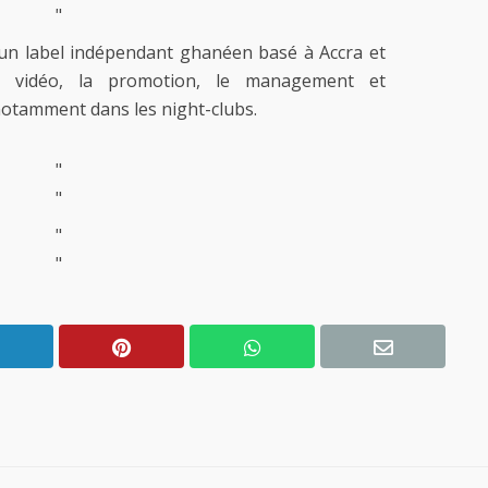
"
 un label indépendant ghanéen basé à Accra et
on vidéo, la promotion, le management et
notamment dans les night-clubs.
"
"
"
"