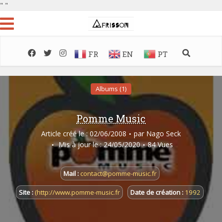
"
"
FR
EN
PT
Albums (1)
Pomme Music
Article créé le : 02/06/2008
par
Nago Seck
Mis à jour le : 24/05/2020
84 Vues
Mail :
contact@pomme-music.fr
Site :
(http://www.pomme-music.fr
Date de création :
1992