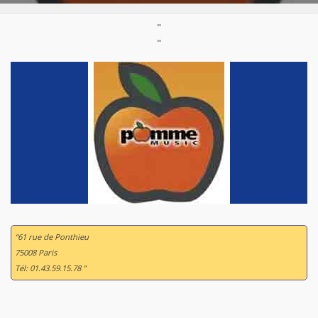
"
"
“61 rue de Ponthieu
75008 Paris
Tél: 01.43.59.15.78 ”