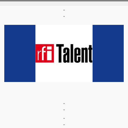
"
"
"
"
"
"