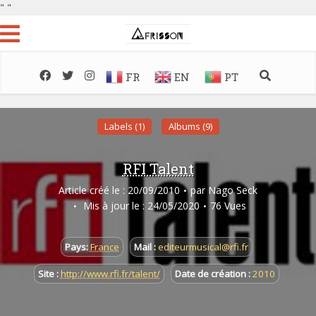
"
"
FR
EN
PT
Labels (1)
Albums (9)
RFI Talent
Article créé le : 20/09/2010
par
Nago Seck
Mis à jour le : 24/05/2020
76 Vues
Pays:
France
Mail :
editeurmusical@rfi.fr
Site :
http://www.rfi.fr/talent/
Date de création :
2010