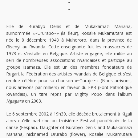
"
"
Fille de Burabyo Denis et de Mukakamazi Mariana,
surnommée «~Ururabo~» (la fleur), Rosalie Mukamutara est
née le 8 décembre 1948 à Muhororo, dans la province de
Gisenyi au Rwanda. Cette enseignante fuit les massacres de
1973 et s’installe en Belgique. Artiste engagée, elle milite au
sein de nombreuses associations rwandaises et participe au
groupe Isamaza. Elle est un des membres fondateurs de
Rugari, la Fédération des artistes rwandais de Belgique et s’est
rendue célèbre pour sa chanson «~Turaje!~» (Nous arrivons,
nous arrivons par milliers) en faveur du FPR (Font Patriotique
Rwandais), un titre repris par Mighty Popo dans l’album
Ngagara
en 2003.
Le 6 septembre 2002 à 19h30, elle décède brutalement à Kigali
alors qu’elle participe au troisième Festival panafricain de la
danse (Fespad). Daughter of Burabyo Denis and Mukakamazi
Mariana, nicknamed Ururabo (flower), Rosalie Mukamutara