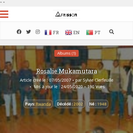
"
"
FR
EN
PT
Albums (1)
Rosalie Mukamutara
Article créé le : 07/05/2007
par
Sylvie Clerfeuille
Mis à jour le : 24/05/2020
190 Vues
Pays:
Rwanda
Décédé :
2002
Né :
1948