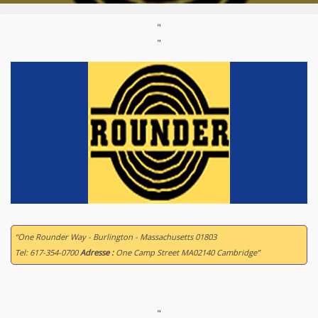
"
"
“One Rounder Way - Burlington - Massachusetts 01803
Tel: 617-354-0700
Adresse :
One Camp Street MA02140 Cambridge”
"