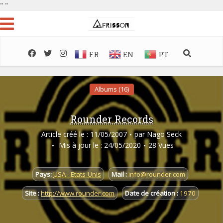
"
"
FR
EN
PT
Albums (16)
Rounder Records
Article créé le : 11/05/2007
par
Nago Seck
Mis à jour le : 24/05/2020
28 Vues
Pays:
USA - Etats-Unis
Mail :
info@rounder.com
Site :
http://www.rounder.com
Date de création :
1970