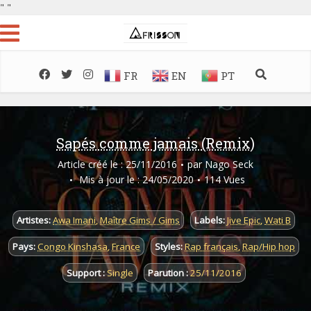
"
"
FR
EN
PT
Sapés comme jamais (Remix)
Article créé le : 25/11/2016
par
Nago Seck
Mis à jour le : 24/05/2020
114 Vues
Artistes:
Awa Imani
,
Maître Gims / Gims
Labels:
Jive Epic
,
Wati B
Pays:
Congo Kinshasa
,
France
Styles:
Rap français
,
Rap/Hip hop
Support :
Single
Parution :
25/11/2016