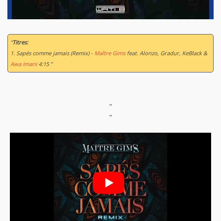
“
Titres:
1. Sapés comme jamais (Remix) -
Maître Gims
feat. Alonzo, Gradur, KeBlack &
Awa Imani
4:15 ”
"
"