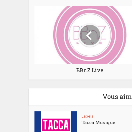
BBnZ Live
Vous aime
Labels
Tacca Musique