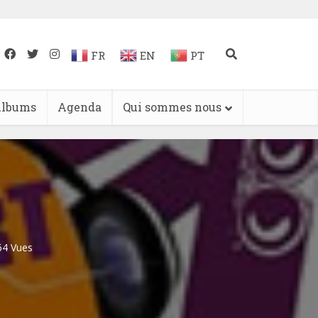
FR
EN
PT
lbums
Agenda
Qui sommes nous
64 Vues