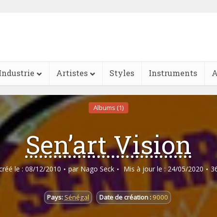
Industrie
Artistes
Styles
Instruments
A
Albums (1)
Sen’art Vision
 créé le : 08/12/2010
par
Nago Seck
Mis à jour le : 24/05/2020
3
Pays:
Sénégal
Date de création :
9000