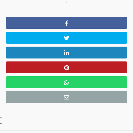
"
"
"