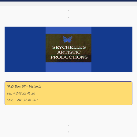
"
"
“P.O.Box 97 – Victoria
Tel: + 248 32 41 26
Fax: + 248 32 41 26 ”
"
"