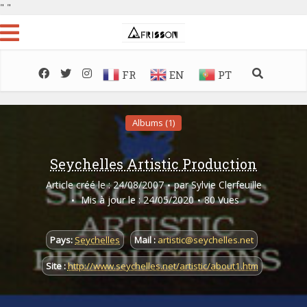
"
"
FR
EN
PT
Albums (1)
Seychelles Artistic Production
Article créé le : 24/08/2007
par
Sylvie Clerfeuille
Mis à jour le : 24/05/2020
80 Vues
Pays:
Seychelles
Mail :
artistic@seychelles.net
Site :
http://www.seychelles.net/artistic/about1.htm