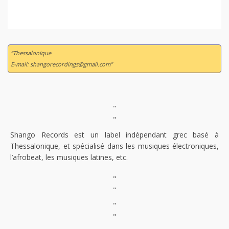
“Thessalonique
E-mail: shangorecordings@gmail.com”
"
"
Shango Records est un label indépendant grec basé à
Thessalonique, et spécialisé dans les musiques électroniques,
l’afrobeat, les musiques latines, etc.
"
"
"
"