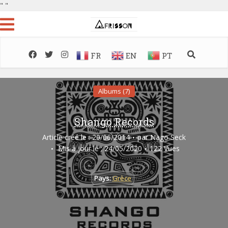
"
"
FR
EN
PT
Albums (7)
Shango Records
Article créé le : 20/06/2014
par
Nago Seck
Mis à jour le : 24/05/2020
122 Vues
Pays:
Grèce