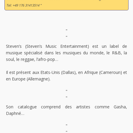
Tel: +49 176 31413514 ”
"
"
Steven’s (Steven’s Music Entertainment) est un label de
musique spécialisé dans les musiques du monde, le R&B, la
soul, le reggae, l’afro-pop…
Il est présent aux Etats-Unis (Dallas), en Afrique (Cameroun) et
en Europe (Allemagne).
"
"
Son catalogue comprend des artistes comme Gasha,
Daphné…
"
"