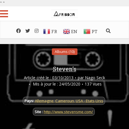
"
"
FR
EN
PT
Albums (10)
Steven’s
Article créé le : 03/10/2013
par
Nago Seck
Mis à jour le : 24/05/2020
137 Vues
Pays:
Allemagne
,
Cameroun
,
USA - Etats-Unis
Site :
http://www.stevensme.com/