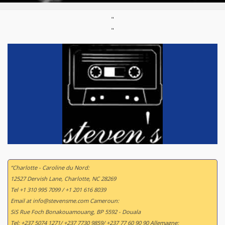
"
"
“Charlotte - Caroline du Nord:
12527 Dervish Lane, Charlotte, NC 28269
Tel +1 310 995 7099 / +1 201 616 8039
Email at info@stevensme.com Cameroun:
SiS Rue Foch Bonakouamouang, BP 5592 - Douala
Tel: +237 5074 1271/ +237 7730 9859/ +237 77 60 90 90 Allemagne: