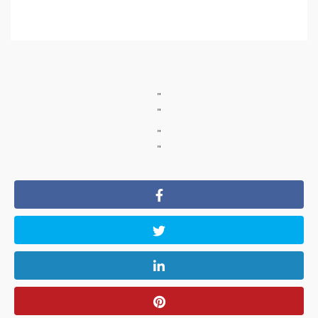
"
"
"
"