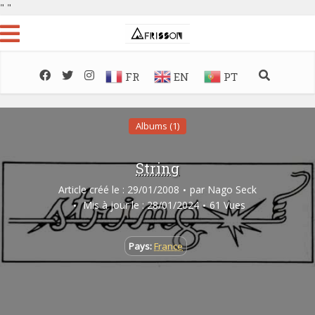
"
"
FR
EN
PT
Albums (1)
String
Article créé le : 29/01/2008
par
Nago Seck
Mis à jour le : 28/01/2024
61 Vues
Pays:
France