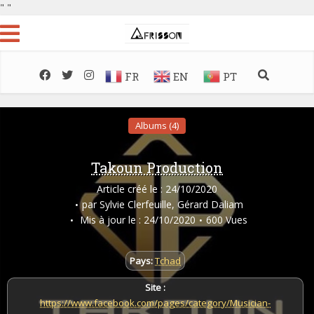
"
"
FR
EN
PT
Albums (4)
Takoun Production
Article créé le : 24/10/2020
par
Sylvie Clerfeuille
,
Gérard Daliam
Mis à jour le : 24/10/2020
600 Vues
Pays:
Tchad
Site :
https://www.facebook.com/pages/category/Musician-