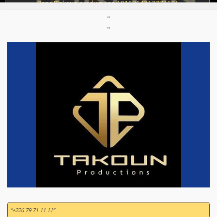
Band/Takoun-productions-101686421377263/
"
"
“+226 79 71 11 11”