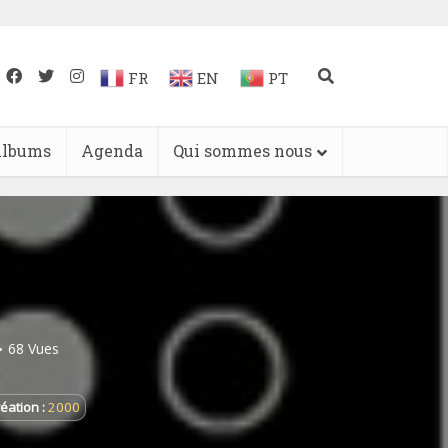
FR
EN
PT
lbums
Agenda
Qui sommes nous
68 Vues
éation :
2000