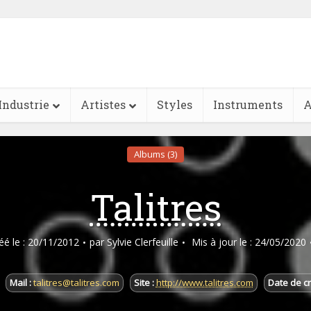
Industrie
Artistes
Styles
Instruments
A
Albums (3)
Talitres
réé le : 20/11/2012
par
Sylvie Clerfeuille
Mis à jour le : 24/05/2020
Mail :
talitres@talitres.com
Site :
http://www.talitres.com
Date de cr