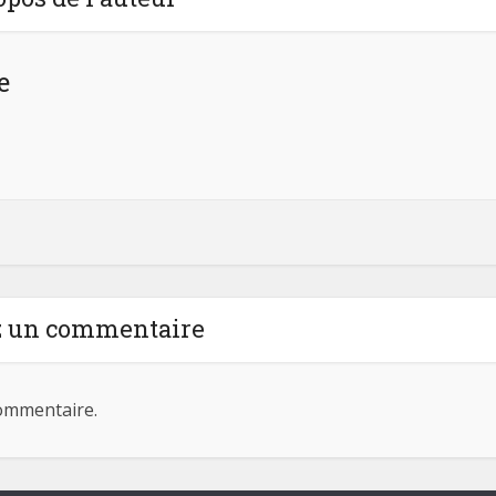
e
z un commentaire
ommentaire.