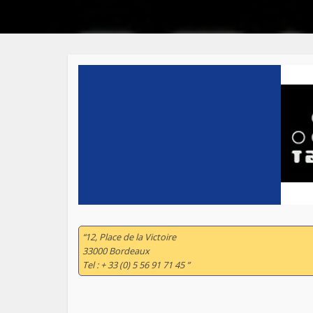
“12, Place de la Victoire
33000 Bordeaux
Tel : + 33 (0) 5 56 91 71 45 ”