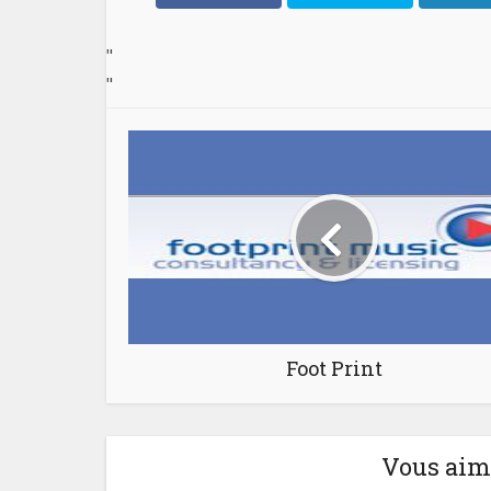
"
"
Foot Print
Vous aime