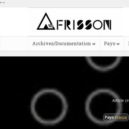
"
"
Archives/Documentation
Pays
Article c
Pays:
France