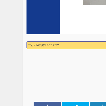
“Te: +963 988 167 777”