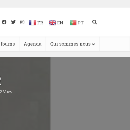
FR
EN
PT
lbums
Agenda
Qui sommes nous
o
2 Vues