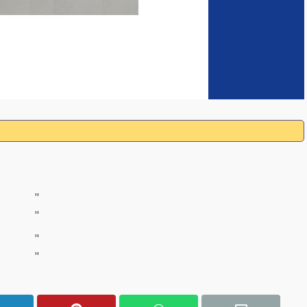
"
"
"
"