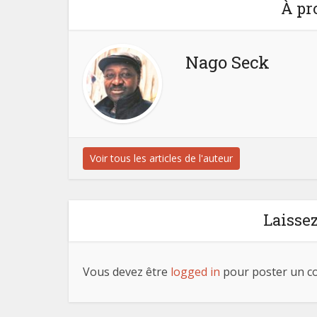
À pr
Nago Seck
Voir tous les articles de l'auteur
Laisse
Vous devez être
logged in
pour poster un c