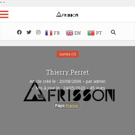
"
"
FR
EN
PT
Livres (1)
Thierry Perret
Article créé le : 20/08/2006
par
admin
Mis à jour le : 24/05/2020
45 Vues
Pays:
France