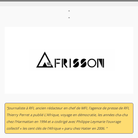
"
"
“Journaliste à RFI, ancien rédacteur en chef de MFI, l’agence de presse de RFI,
Thierry Perret a publié L’Afrique, voyage en démocratie, les années cha-cha
chez l’Harmattan en 1994 et a codirigé avec Philippe Leymarie l’ouvrage
collectif « les cent clés de l’Afrique » paru chez Hatier en 2006. ”