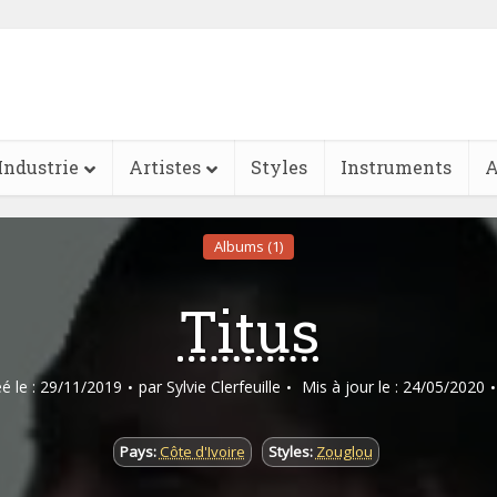
Industrie
Artistes
Styles
Instruments
A
Albums (1)
Titus
éé le : 29/11/2019
par
Sylvie Clerfeuille
Mis à jour le : 24/05/2020
Pays:
Côte d'Ivoire
Styles:
Zouglou