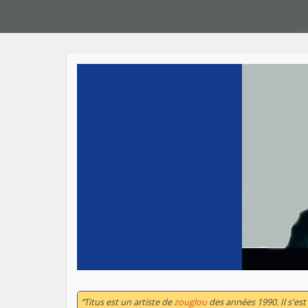
“Titus est un artiste de
zouglou
des années 1990. Il s'est f