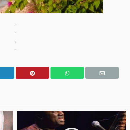
"
"
"
"