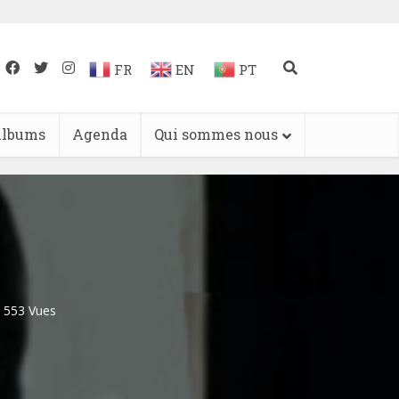
FR
EN
PT
lbums
Agenda
Qui sommes nous
553 Vues