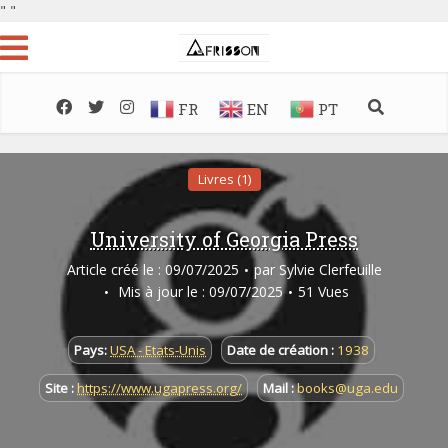
"
"
FR
EN
PT
Livres (1)
University of Georgia Press
Article créé le : 09/07/2025
par
Sylvie Clerfeuille
Mis à jour le : 09/07/2025
51 Vues
Pays:
USA - Etats-Unis
Date de création :
1938
Site :
https://www.ugapress.org/
Mail :
books@uga.edu