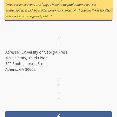
livres par an et avons une longue histoire de publication d’œuvres
académiques, créatives et littéraires importantes, ainsi que des livres sur l’État
et la région pour le grand public.”
"
"
Adresse : University of Georgia Press
Main Library, Third Floor
320 South Jackson Street
Athens, GA 30602
"
"
"
"