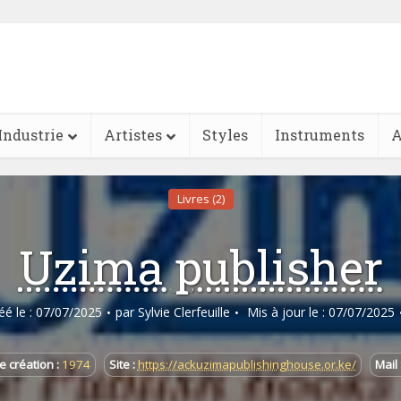
Industrie
Artistes
Styles
Instruments
A
Livres (2)
Uzima publisher
réé le : 07/07/2025
par
Sylvie Clerfeuille
Mis à jour le : 07/07/2025
e création :
1974
Site :
https://ackuzimapublishinghouse.or.ke/
Mail 