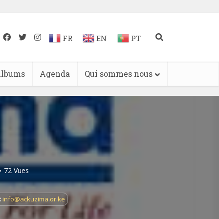
FR
EN
PT
lbums
Agenda
Qui sommes nous
72 Vues
:
info@ackuzima.or.ke