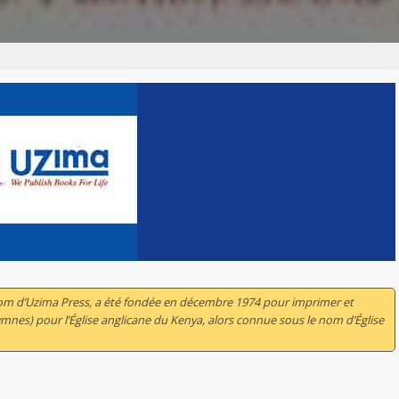
nom d’Uzima Press, a été fondée en décembre 1974 pour imprimer et
hymnes) pour l’Église anglicane du Kenya, alors connue sous le nom d’Église