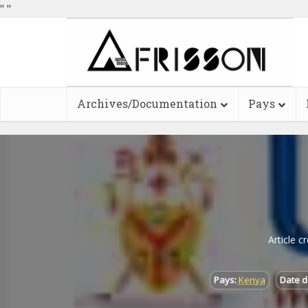
"
"
Archives/Documentation
Pays
Article c
Pays:
Kenya
Date d