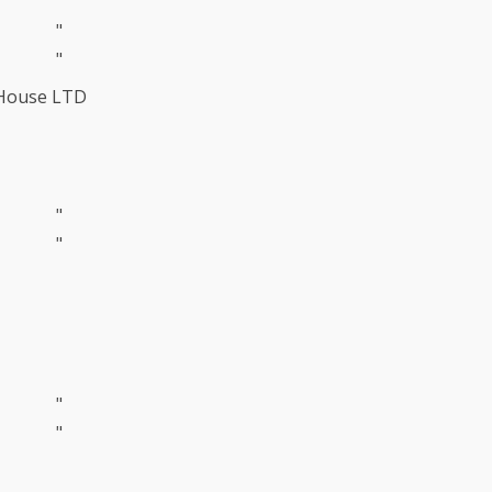
"
"
 House LTD
"
"
"
"