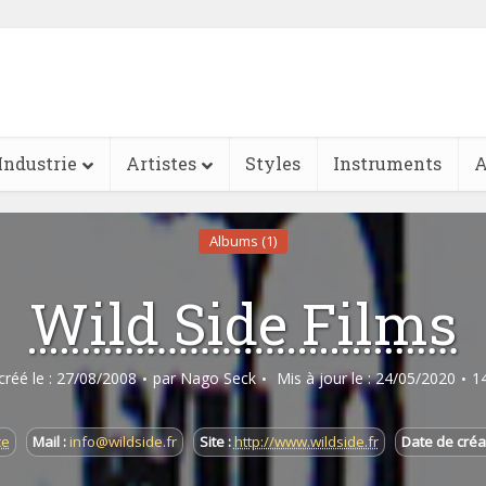
Industrie
Artistes
Styles
Instruments
A
Albums (1)
Wild Side Films
 créé le : 27/08/2008
par
Nago Seck
Mis à jour le : 24/05/2020
1
ce
Mail :
info@wildside.fr
Site :
http://www.wildside.fr
Date de créat