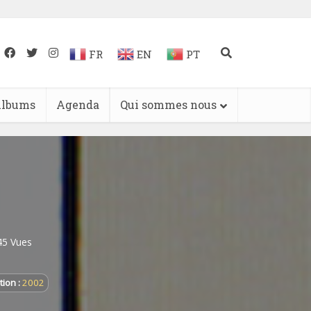
FR
EN
PT
lbums
Agenda
Qui sommes nous
45 Vues
ion :
2002