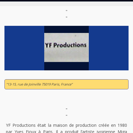
"
"
“13-15, rue de Joinville 75019 Paris, France”
"
"
YF Productions était la maison de production créée en 1980
par Yves Fioux à Paris. Il a produit l’artiste ivoirienne Miga