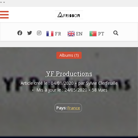
"
"
FR
EN
PT
Albums (1)
YF Productions
Article créé le : 04/01/2020
par
Sylvie Clerfeuille
Mis à jour le : 24/05/2020
58 Vues
Pays:
France