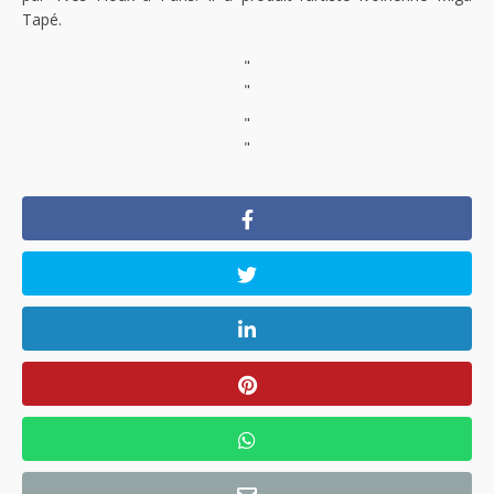
Tapé.
"
"
"
"