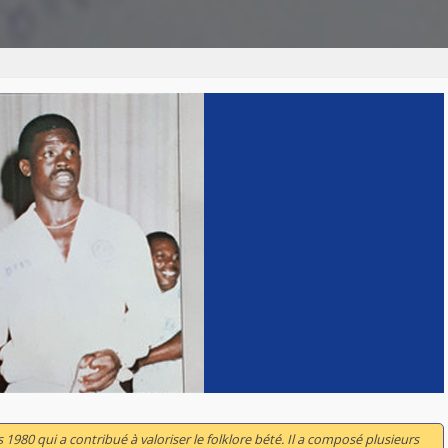
 1980 qui a contribué à valoriser le folklore bété. Il a composé plusieurs