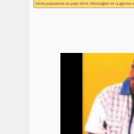
titres populaires au pays dont «Nostalgie» et «Lagone» et