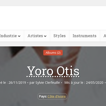
Industrie
Artistes
Styles
Instruments
A
Albums (2)
Yoro Otis
éé le : 26/11/2019
par
Sylvie Clerfeuille
Mis à jour le : 24/05/2020
Pays:
Côte d'Ivoire