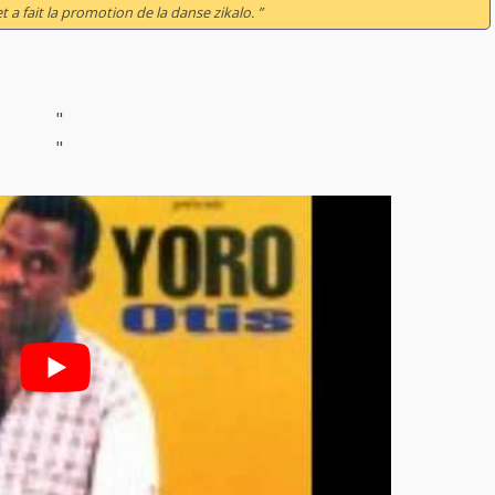
 a fait la promotion de la danse zikalo. ”
"
"