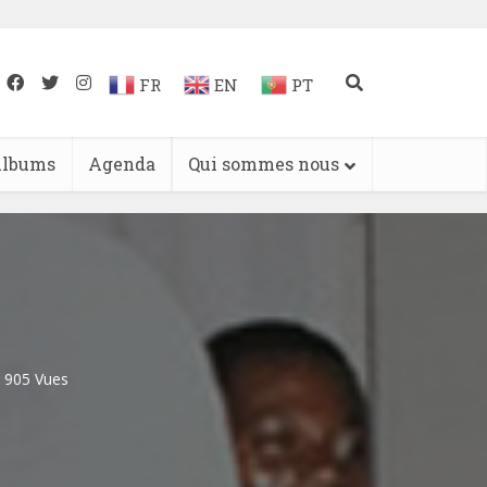
FR
EN
PT
lbums
Agenda
Qui sommes nous
905 Vues