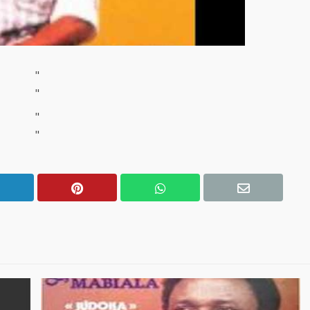
"
"
"
"