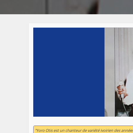
“Yoro Otis est un chanteur de variété ivoirien des années