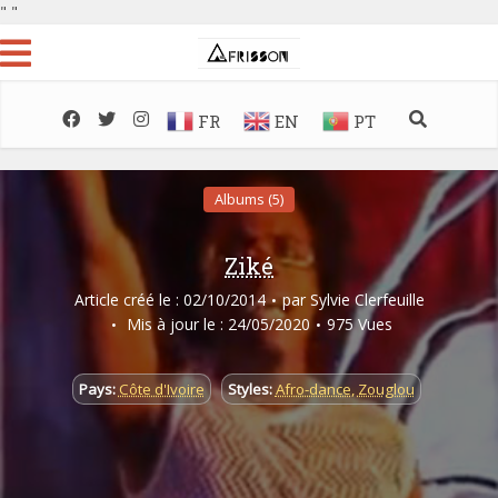
"
"
FR
EN
PT
Albums (5)
Ziké
Article créé le : 02/10/2014
par
Sylvie Clerfeuille
Mis à jour le : 24/05/2020
975 Vues
Pays:
Côte d'Ivoire
Styles:
Afro-dance
,
Zouglou