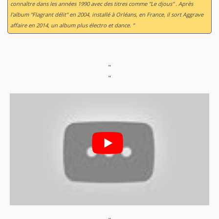
connaître dans les années 1990 avec des titres comme "Le djous" . Après
l'album "Flagrant délit" en 2004, installé à Orléans, en France, il sort
Aggrave
affaire
en 2014, un album plus électro et dance. ”
"
"