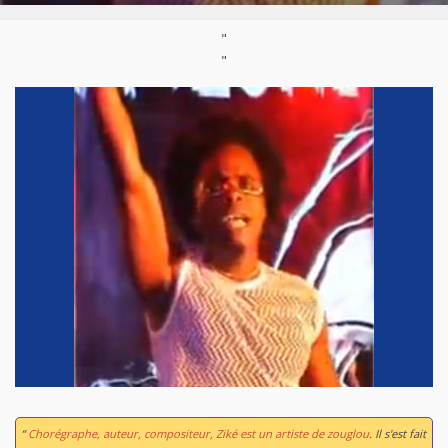
"
"
“
Chorégraphe, auteur, compositeur, Ziké est un artiste de zouglou
. Il s'est fait