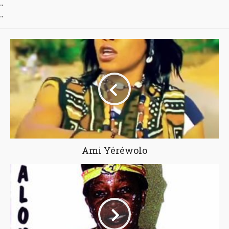
"
"
Ami Yéréwolo