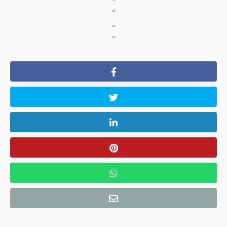
"
"
"
"