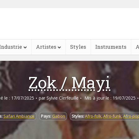
Industrie
Artistes
Styles
Instruments
A
Zok / Mayi
éé le : 17/07/2025
par
Sylvie Clerfeuille
Mis à jour le : 19/07/2025
s:
Safari Ambiance
Pays:
Gabon
Styles:
Afro-folk
,
Afro-funk
,
Afro-po