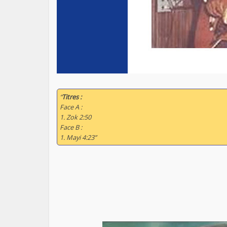
“
Titres :
Face A :
1. Zok 2:50
Face B :
1. Mayi 4:23”