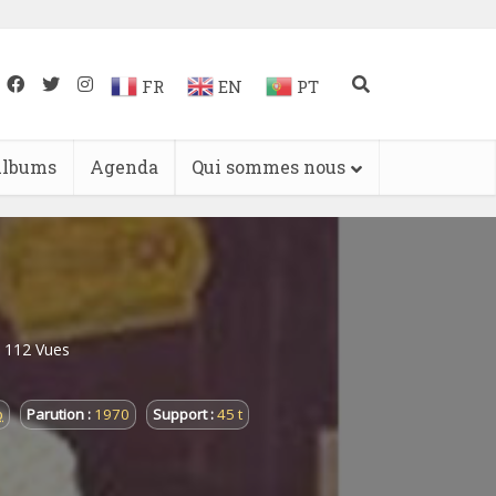
FR
EN
PT
lbums
Agenda
Qui sommes nous
112 Vues
p
Parution :
1970
Support :
45 t